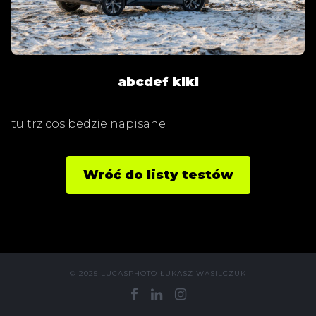
abcdef
klkl
tu trz cos bedzie napisane
Wróć do listy testów
© 2025 LUCASPHOTO ŁUKASZ WASILCZUK