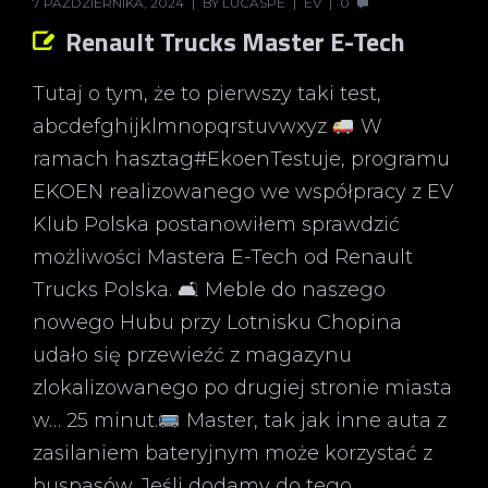
7 PAŹDZIERNIKA, 2024
BY
LUCASPE
EV
0
Renault Trucks Master E-Tech
Tutaj o tym, że to pierwszy taki test,
abcdefghijklmnopqrstuvwxyz
W
ramach hasztag#EkoenTestuje, programu
EKOEN realizowanego we współpracy z EV
Klub Polska postanowiłem sprawdzić
możliwości Mastera E-Tech od Renault
Trucks Polska. 🛋 Meble do naszego
nowego Hubu przy Lotnisku Chopina
udało się przewieźć z magazynu
zlokalizowanego po drugiej stronie miasta
w… 25 minut.
Master, tak jak inne auta z
zasilaniem bateryjnym może korzystać z
buspasów. Jeśli dodamy do tego