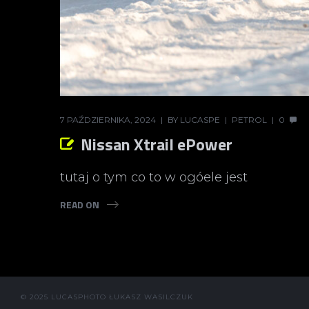
7 PAŹDZIERNIKA, 2024
BY
LUCASPE
PETROL
0
Nissan Xtrail ePower
tutaj o tym co to w ogóele jest
READ ON
© 2025 LUCASPHOTO ŁUKASZ WASILCZUK