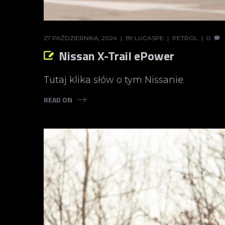
27 PAŹDZIERNIKA, 2024
BY
LUCASPE
PETROL
0
Nissan X-Trail ePower
Tutaj klika słów o tym Nissanie
READ ON